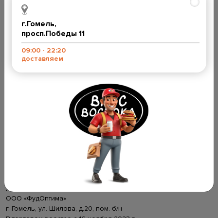
ул.Ильича 301-4 9:00-22:00
+375 (29) 114-18-99
просп. Победы 11 9:00-23:00
г.Гомель,
darija_1978@mail.ru
просп.Победы 11
Мы в социальных сетях
09:00 - 22:20
доставляем
Способы оплаты
Юридическая информация:
Директор Попков Вадим Николаевич
ООО «ФудОптима»
г. Гомель, ул. Шилова, д.20, пом. б/н