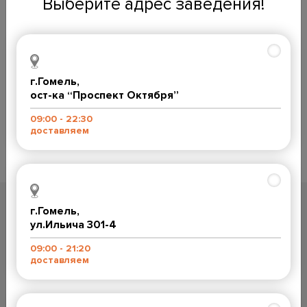
Выберите адрес заведения!
г.Гомель,
Кетчуп
ост-ка “Проспект Октября”
1.00
BYN
09:00 - 22:30
доставляем
Количество
товара
В корзину
Кетчуп
Категория:
Соусы
г.Гомель,
Компания
Контакты:
ул.Ильича 301-4
Контакты
Прием заказов с 9:00 до 22:30
09:00 - 21:20
+375 (29) 504-40-64
Доставка и оплата
доставляем
ост-ка "Проспект Октября”
Вакансии
9:00-23:00
+375 (29) 767-33-08
Отзывы и предложения