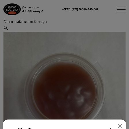
Доставим за
+375 (29) 504-40-64
45-90 минут!
Главная
Каталог
Кетчуп
🔍